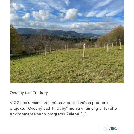
obci
Čičmany
Ovocný sad Tri duby
V OZ spolu máme zelenú sa zrodila a vďaka podpore
projektu „Ovocný sad Tri duby“ mohla v rámci grantového
environmentálneho programu Zelené
[…]
-
Viac...