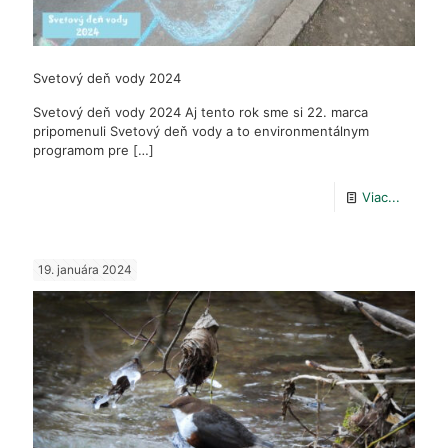
Svetový deň vody 2024
Svetový deň vody 2024 Aj tento rok sme si 22. marca
pripomenuli Svetový deň vody a to environmentálnym
programom pre
[…]
-
Viac...
Svetov
deň
19. januára 2024
vody
2024