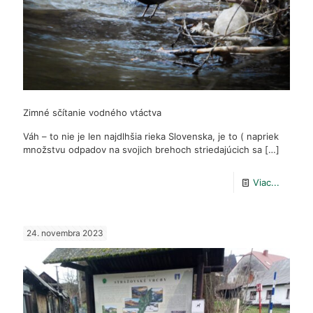
Zimné sčítanie vodného vtáctva
Váh – to nie je len najdlhšia rieka Slovenska, je to ( napriek
množstvu odpadov na svojich brehoch striedajúcich sa
[…]
-
Viac...
Zimné
sčítanie
24. novembra 2023
vodnéh
vtáctva