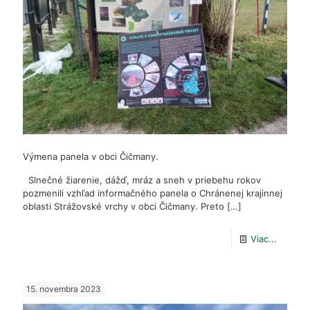
Výmena panela v obci Čičmany.
Slnečné žiarenie, dážď, mráz a sneh v priebehu rokov
pozmenili vzhľad informačného panela o Chránenej krajinnej
oblasti Strážovské vrchy v obci Čičmany. Preto
[…]
-
Viac...
Výmen
panela
15. novembra 2023
v