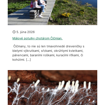
5. júna 2026
Májové potulky chotárom Čičmian.
Čičmany, to nie sú len tmavohnedé dreveničky s
bielymi výkrutkami, sŕckami, okrúhlymi kvietkami,
pánencami, baraními roškami, kuracími riťkami, či
kohútmi.
[…]