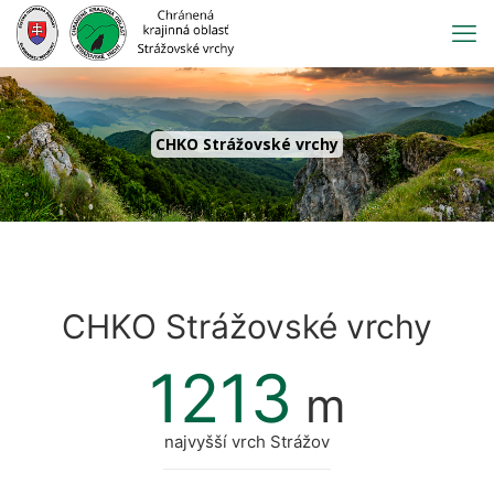
Prejsť
na
obsah
CHKO Strážovské vrchy
CHKO Strážovské vrchy
1213
m
najvyšší vrch Strážov