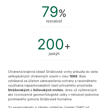
79
%
lesnatosť
200
+
jaskýň
Chránená krajinná oblasť Strážovské vrchy pribudla do siete
veľkoplošných chránených území v roku
1989
. Bola
vyhlásená za účelom zabezpečenia ochrany a racionálneho
využívania najzachovalejších častí prírodného prostredia
Strážovských
a
Súľovských vrchov
, dnes už vyčlenených
ako rovnocenné geomorfologické celky v minulosti jednotne
ponímaného pohoria Strážovská hornatina.
Zo severozápadu a západu oddeľuje územie CHKO od