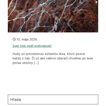
15. mája 2026
Svet húb opäť prekvapuje!
Huby sú prirodzenou súčasťou lesa, ktorú pozná
každý z nás. Či už ako vášniví zberači chodíme po lese
počas sezóny
[…]
Hľadaj