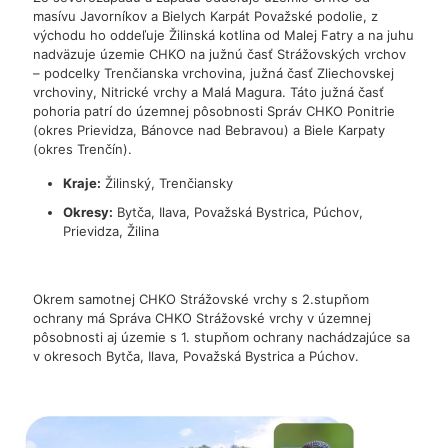
masívu Javorníkov a Bielych Karpát Považské podolie, z
východu ho oddeľuje Žilinská kotlina od Malej Fatry a na juhu
nadväzuje územie CHKO na južnú časť Strážovských vrchov
– podcelky Trenčianska vrchovina, južná časť Zliechovskej
vrchoviny, Nitrické vrchy a Malá Magura. Táto južná časť
pohoria patrí do územnej pôsobnosti Správ CHKO Ponitrie
(okres Prievidza, Bánovce nad Bebravou) a Biele Karpaty
(okres Trenčín).
Kraje:
Žilinský, Trenčiansky
Okresy:
Bytča, Ilava, Považská Bystrica, Púchov,
Prievidza, Žilina
Okrem samotnej CHKO Strážovské vrchy s 2.stupňom
ochrany má Správa CHKO Strážovské vrchy v územnej
pôsobnosti aj územie s 1. stupňom ochrany nachádzajúce sa
v okresoch Bytča, Ilava, Považská Bystrica a Púchov.