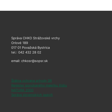
Správa CHKO Strážovské vrchy
Orlové 189
017 01 Považská Bystrica
tel.: 042 432 28 02
email: chkosr@sopsr.sk
Štátna ochrana prírody SR
Register ponúkaného majetku štátu
NATURA 2000
Správa slovenských jaskýň