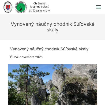
Prejsť
na
obsah
Vynovený náučný chodník Súľovské
skaly
Vynovený náučný chodník Súľovské skaly
24. novembra 2025