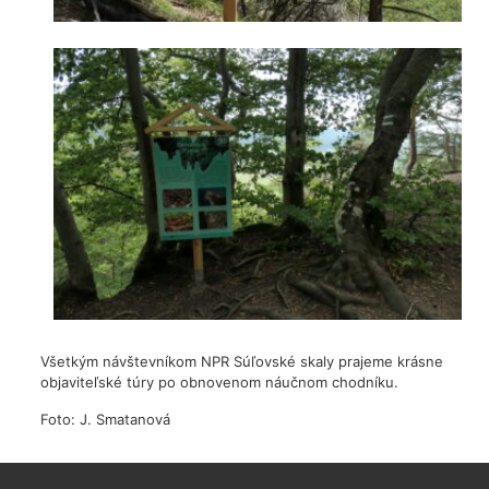
Všetkým návštevníkom NPR Súľovské skaly prajeme krásne
objaviteľské túry po obnovenom náučnom chodníku.
Foto: J. Smatanová