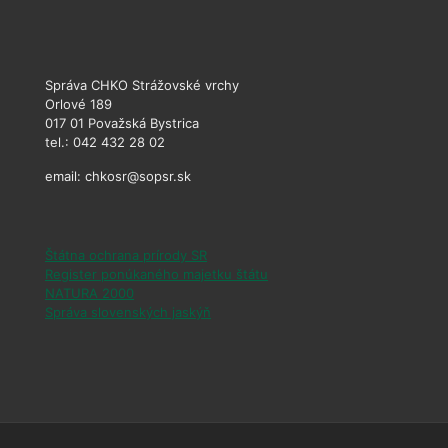
Správa CHKO Strážovské vrchy
Orlové 189
017 01 Považská Bystrica
tel.: 042 432 28 02
email: chkosr@sopsr.sk
Štátna ochrana prírody SR
Register ponúkaného majetku štátu
NATURA 2000
Správa slovenských jaskýň