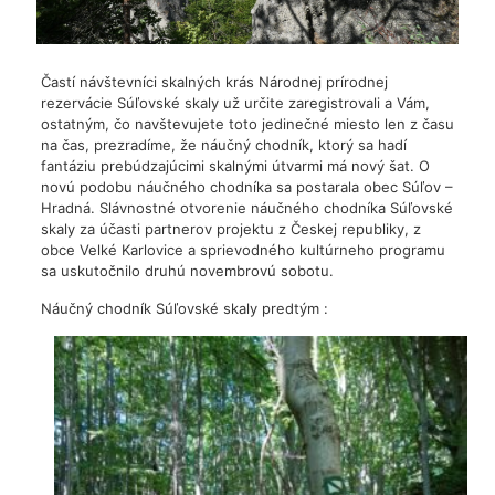
Častí návštevníci skalných krás Národnej prírodnej
rezervácie Súľovské skaly už určite zaregistrovali a Vám,
ostatným, čo navštevujete toto jedinečné miesto len z času
na čas, prezradíme, že náučný chodník, ktorý sa hadí
fantáziu prebúdzajúcimi skalnými útvarmi má nový šat. O
novú podobu náučného chodníka sa postarala obec Súľov –
Hradná. Slávnostné otvorenie náučného chodníka Súľovské
skaly za účasti partnerov projektu z Českej republiky, z
obce Velké Karlovice a sprievodného kultúrneho programu
sa uskutočnilo druhú novembrovú sobotu.
Náučný chodník Súľovské skaly predtým :