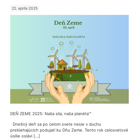
nálezy
22. apríla 2025
z
CHKO
Strážov
vrchy
DEŇ ZEME 2025: Naša sila, naša planéta™
Dnešný deň sa po celom svete nesie v duchu
prebiehajúcich podujatí ku Dňu Zeme. Tento rok celosvetové
úsilie oslávi
[…]