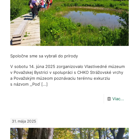
Spoločne sme sa vybrali do prírody
V sobotu 14. júna 2025 zorganizovalo Vlastivedné múzeum
v Považskej Bystrici v spolupráci s CHKO Strážovské vrchy
a Považským múzeom poznávaciu terénnu exkurziu
s názvom ,,Poď
[…]
-
Viac...
Spoloč
sme
31. mája 2025
sa
vybrali