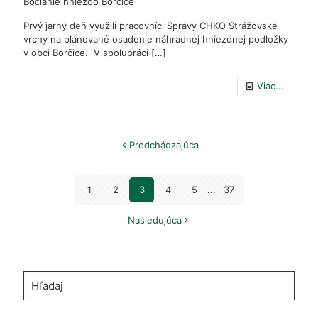
Bocianie hniezdo Borčice
Prvý jarný deň využili pracovníci Správy CHKO Strážovské
vrchy na plánované osadenie náhradnej hniezdnej podložky
v obci Borčice. V spolupráci
[…]
-
Viac...
Bociani
hniezd
Predchádzajúca
Borčice
1
2
3
4
5
...
37
Nasledujúca
Hľadaj