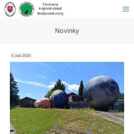
Prejsť
na
obsah
Novinky
5. júla 2025