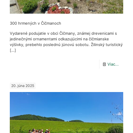
300 hrmených v Čičmanoch
Vydarené podujatie v obci Čičmany, známej drevenicami s
jedinečnými ornamentami odkazujúcimi na čičmianske
výšivky, prebehlo poslednú júnovú sobotu. Žilinský turistický
[…]
-
Viac...
300
hrmený
20. júna 2025
v
Čičman