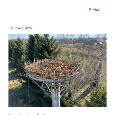
-
Viac...
DEŇ
ZEME
31. marca 2025
2025:
Naša
sila,
naša
planéta