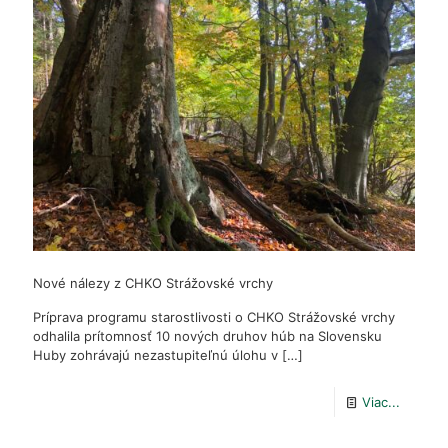
do
prírody
Nové nálezy z CHKO Strážovské vrchy
Príprava programu starostlivosti o CHKO Strážovské vrchy
odhalila prítomnosť 10 nových druhov húb na Slovensku
Huby zohrávajú nezastupiteľnú úlohu v
[…]
-
Viac...
Nové