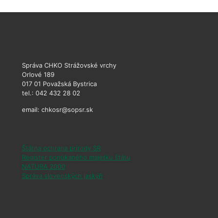
Správa CHKO Strážovské vrchy
Orlové 189
017 01 Považská Bystrica
tel.: 042 432 28 02
email: chkosr@sopsr.sk
Štátna ochrana prírody SR
Register ponúkaného majetku štátu
NATURA 2000
Správa slovenských jaskýň