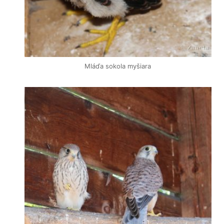
Mláďa sokola myšiara