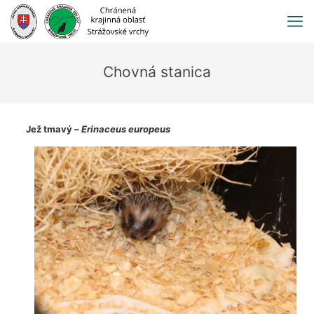
Prejsť
na
obsah
Chovná stanica
Jež tmavý –
Erinaceus europeus