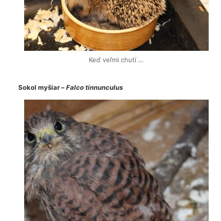
Keď veľmi chutí …
Sokol myšiar –
Falco tinnunculus