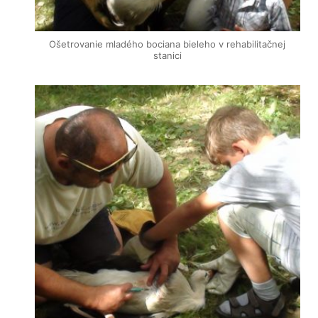
Ošetrovanie mladého bociana bieleho v rehabilitačnej
stanici