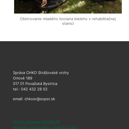
Ošetrovanie mladého bociana bieleho v rehabilitačnej
stanici
Správa CHKO Strážovské vrchy
Orlové 189
017 01 Považská Bystrica
tel.: 042 432 28 02
email: chkosr@sopsr.sk
Štátna ochrana prírody SR
Register ponúkaného majetku štátu