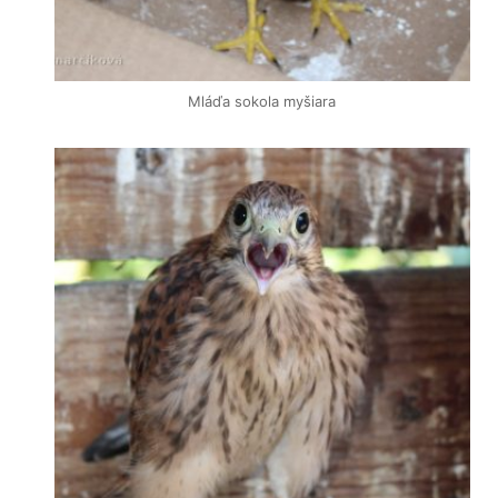
Mláďa sokola myšiara