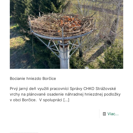
do
prírody
Bocianie hniezdo Borčice
Prvý jarný deň využili pracovníci Správy CHKO Strážovské
vrchy na plánované osadenie náhradnej hniezdnej podložky
v obci Borčice. V spolupráci
[…]
-
Viac...
Bociani
hniezd