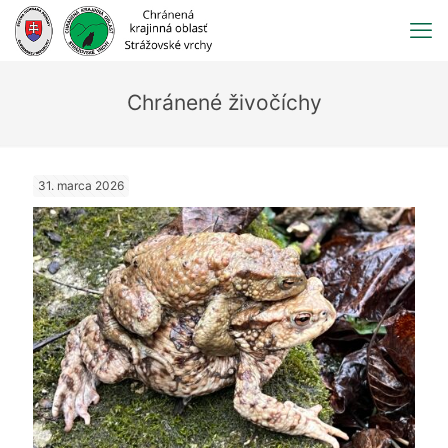
Prejsť
na
obsah
Chránené živočíchy
31. marca 2026