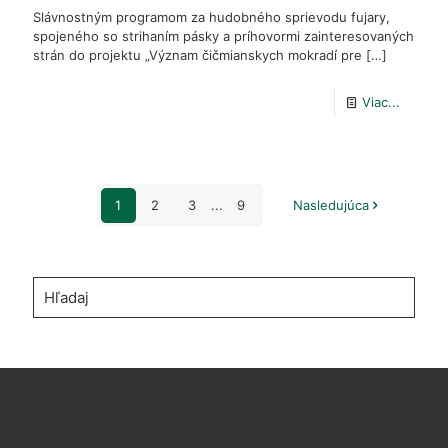
Slávnostným programom za hudobného sprievodu fujary,
spojeného so strihaním pásky a príhovormi zainteresovaných
strán do projektu „Význam čičmianskych mokradí pre
[…]
-
Viac...
Slávnos
odhalen
vyhliad
1
2
3
...
9
Nasledujúca
mól
v
obci
Hľadaj
Čičman