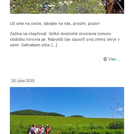
Už sme na ceste, dávajte na nás, prosím, pozor!
Začína sa otepľovať. Veľké dvojnohé stvorenia tomuto
obdobiu hovoria jar. Najvyšší čas opustiť svoj zimný úkryt v
zemi. Odhrabem ešte
[…]
-
Viac...
Už
sme
20. júna 2025
na
ceste,
dávajte
na
nás,
prosím,