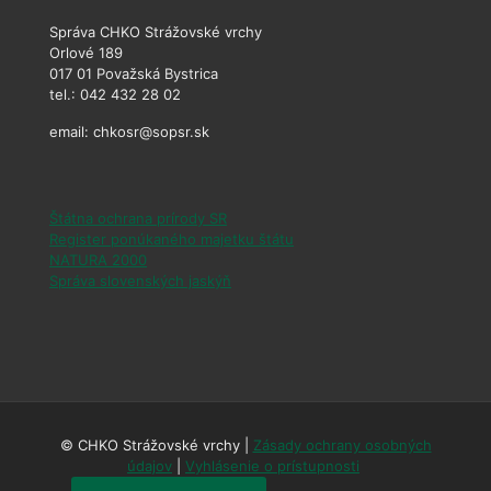
Správa CHKO Strážovské vrchy
Orlové 189
017 01 Považská Bystrica
tel.: 042 432 28 02
email: chkosr@sopsr.sk
Štátna ochrana prírody SR
Register ponúkaného majetku štátu
NATURA 2000
Správa slovenských jaskýň
© CHKO Strážovské vrchy |
Zásady ochrany osobných
údajov
|
Vyhlásenie o prístupnosti