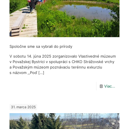
pozor!
Spoločne sme sa vybrali do prírody
V sobotu 14. júna 2025 zorganizovalo Vlastivedné múzeum
v Považskej Bystrici v spolupráci s CHKO Strážovské vrchy
a Považským múzeom poznávaciu terénnu exkurziu
s názvom ,,Poď
[…]
-
Viac...
Spoloč
sme
31. marca 2025
sa
vybrali