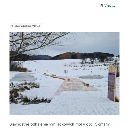
-
Viac...
Vtáčia
hodinka
3. decembra 2024
2025
Slávnostné odhalenie vyhliadkových mól v obci Čičmany